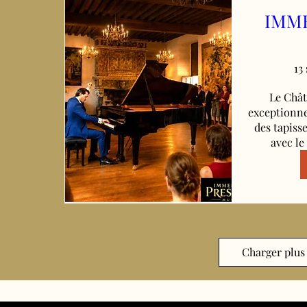
IMME
13
Le Chât
exceptionne
des tapiss
avec le
Charger plus