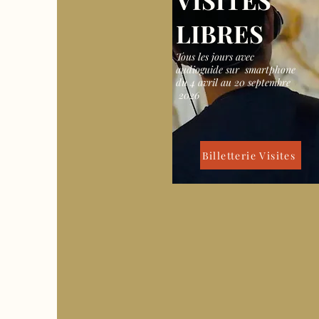
VISITES
LIBRES
Tous les jours avec
audioguide sur smartphone
du 4 avril au 20 septembre
2026
Billetterie Visites