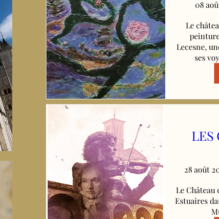
08 aoû
Le châtea
peinture
Lecesne, une
ses vo
LES
28 août 20
Le Château d
Estuaires da
Mu