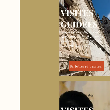
VISITES
GUIDEES
Tous les mercredis, week-
ends, jours fériés et vacances
scolaires entre le 4 avril et le
20 septembre 2026
Billetterie Visites
Plusieurs dates