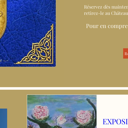
Réservez dès mainten
retirez-le au Château
Pour en compren
R
EXPOSI