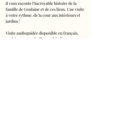
il vous raconte l’incroyable histoire de la 
famille de Goulaine et de ces lieux. Une visite 
à votre rythme, de la cour aux intérieurs et 
jardins !
Visite audioguidée disponible en français, 
anglais, espagnol, allemand, italien, 
néerlandais, russe, chinois et japonais.
Tarifs 
- Adultes : 10€50
- Enfants de 5 à 16 ans : 5€50
- Réduits (étudiants, demandeurs d'emplois) 
: 7€50