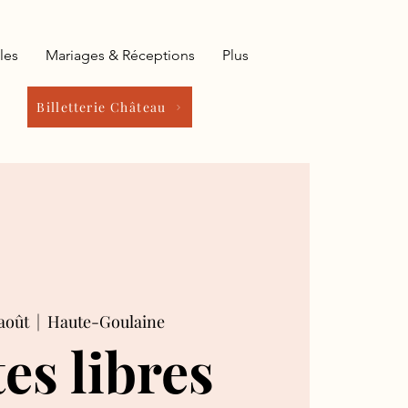
les
Mariages & Réceptions
Plus
Billetterie Château
août
  |  
Haute-Goulaine
tes libres