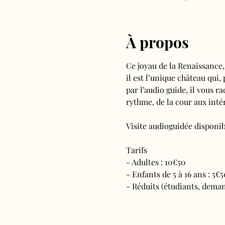
À propos
Ce joyau de la Renaissance,
il est l’unique château qui,
par l’audio guide, il vous ra
rythme, de la cour aux intér
Visite audioguidée disponibl
Tarifs 
- Adultes : 10€50
- Enfants de 5 à 16 ans : 5€5
- Réduits (étudiants, deman