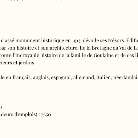
 classé monument historique en 1913, dévoile ses trésors. Édifi
 par son histoire et son architecture, lie la Bretagne au Val de L
conte l’incroyable histoire de la famille de Goulaine et de ces l
ieurs et jardins !
e en français, anglais, espagnol, allemand, italien, néerlandais
0
deurs d'emplois) : 7€50