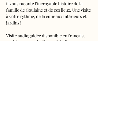
il vous raconte l’incroyable histoire de la 
famille de Goulaine et de ces lieux. Une visite 
à votre rythme, de la cour aux intérieurs et 
jardins !
Visite audioguidée disponible en français, 
anglais, espagnol, allemand, italien, 
néerlandais, russe, chinois et japonais.
Tarifs 
- Adultes : 10€50
- Enfants de 5 à 16 ans : 5€50
- Réduits (étudiants, demandeurs d'emplois) 
: 7€50