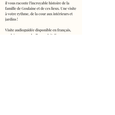
il vous raconte l’incroyable histoire de la 
famille de Goulaine et de ces lieux. Une visite 
à votre rythme, de la cour aux intérieurs et 
jardins !
Visite audioguidée disponible en français, 
anglais, espagnol, allemand, italien, 
néerlandais, russe, chinois et japonais.
Tarifs 
- Adultes : 10€50
- Enfants de 5 à 16 ans : 5€50
- Réduits (étudiants, demandeurs d'emplois) 
: 7€50