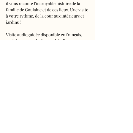
il vous raconte l’incroyable histoire de la 
famille de Goulaine et de ces lieux. Une visite 
à votre rythme, de la cour aux intérieurs et 
jardins !
Visite audioguidée disponible en français, 
anglais, espagnol, allemand, italien, 
néerlandais, russe, chinois et japonais.
Tarifs 
- Adultes : 10€50
- Enfants de 5 à 16 ans : 5€50
- Réduits (étudiants, demandeurs d'emplois) 
: 7€50