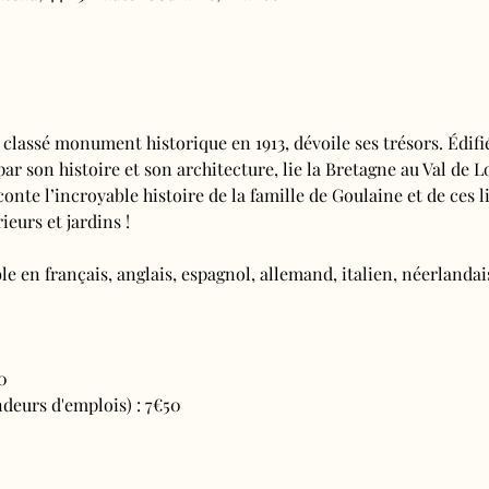
 classé monument historique en 1913, dévoile ses trésors. Édifi
 par son histoire et son architecture, lie la Bretagne au Val de L
conte l’incroyable histoire de la famille de Goulaine et de ces l
ieurs et jardins !
e en français, anglais, espagnol, allemand, italien, néerlandais
0
deurs d'emplois) : 7€50