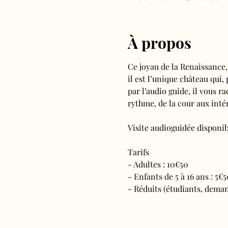
À propos
Ce joyau de la Renaissance,
il est l’unique château qui,
par l’audio guide, il vous ra
rythme, de la cour aux intér
Visite audioguidée disponibl
Tarifs 
- Adultes : 10€50
- Enfants de 5 à 16 ans : 5€5
- Réduits (étudiants, deman