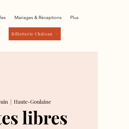
les
Mariages & Réceptions
Plus
Billetterie Château
juin
  |  
Haute-Goulaine
tes libres