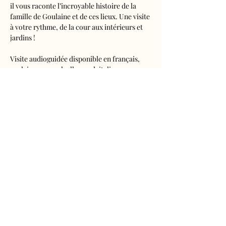
il vous raconte l’incroyable histoire de la 
famille de Goulaine et de ces lieux. Une visite 
à votre rythme, de la cour aux intérieurs et 
jardins !
Visite audioguidée disponible en français, 
anglais, espagnol, allemand, italien, 
néerlandais, russe, chinois et japonais.
Tarifs 
- Adultes : 10€50
- Enfants de 5 à 16 ans : 5€50
- Réduits (étudiants, demandeurs d'emplois) 
: 7€50