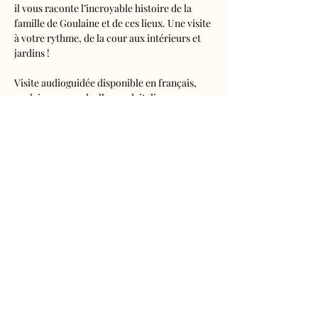
il vous raconte l’incroyable histoire de la 
famille de Goulaine et de ces lieux. Une visite 
à votre rythme, de la cour aux intérieurs et 
jardins !
Visite audioguidée disponible en français, 
anglais, espagnol, allemand, italien, 
néerlandais, russe, chinois et japonais.
Tarifs 
- Adultes : 10€50
- Enfants de 5 à 16 ans : 5€50
- Réduits (étudiants, demandeurs d'emplois) 
: 7€50