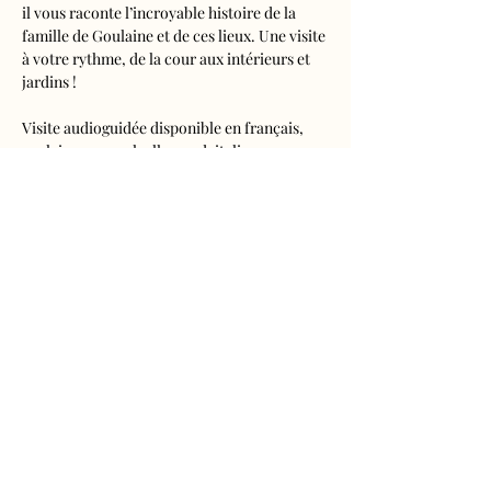
il vous raconte l’incroyable histoire de la 
famille de Goulaine et de ces lieux. Une visite 
à votre rythme, de la cour aux intérieurs et 
jardins !
Visite audioguidée disponible en français, 
anglais, espagnol, allemand, italien, 
néerlandais, russe, chinois et japonais.
Tarifs 
- Adultes : 10€50
- Enfants de 5 à 16 ans : 5€50
- Réduits (étudiants, demandeurs d'emplois) 
: 7€50