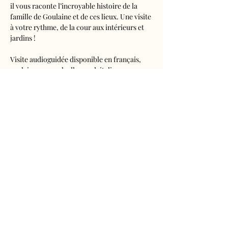
il vous raconte l’incroyable histoire de la 
famille de Goulaine et de ces lieux. Une visite 
à votre rythme, de la cour aux intérieurs et 
jardins !
Visite audioguidée disponible en français, 
anglais, espagnol, allemand, italien, 
néerlandais, russe, chinois et japonais.
Tarifs 
- Adultes : 10€50
- Enfants de 5 à 16 ans : 5€50
- Réduits (étudiants, demandeurs d'emplois) 
: 7€50