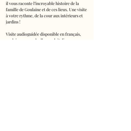
il vous raconte l’incroyable histoire de la 
famille de Goulaine et de ces lieux. Une visite 
à votre rythme, de la cour aux intérieurs et 
jardins !
Visite audioguidée disponible en français, 
anglais, espagnol, allemand, italien, 
néerlandais, russe, chinois et japonais.
Tarifs 
- Adultes : 10€50
- Enfants de 5 à 16 ans : 5€50
- Réduits (étudiants, demandeurs d'emplois) 
: 7€50