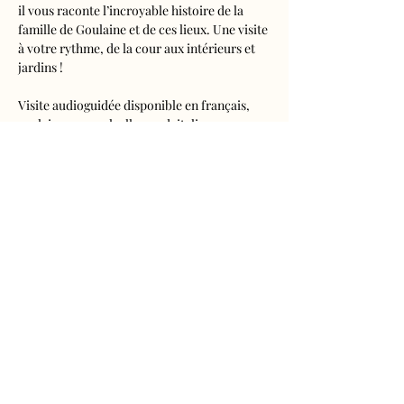
il vous raconte l’incroyable histoire de la 
famille de Goulaine et de ces lieux. Une visite 
à votre rythme, de la cour aux intérieurs et 
jardins !
Visite audioguidée disponible en français, 
anglais, espagnol, allemand, italien, 
néerlandais, russe, chinois et japonais.
Tarifs 
- Adultes : 10€50
- Enfants de 5 à 16 ans : 5€50
- Réduits (étudiants, demandeurs d'emplois) 
: 7€50