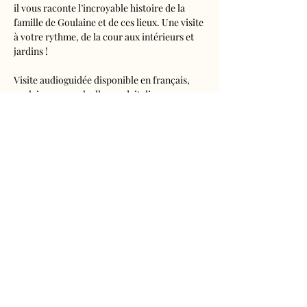
il vous raconte l’incroyable histoire de la 
famille de Goulaine et de ces lieux. Une visite 
à votre rythme, de la cour aux intérieurs et 
jardins !
Visite audioguidée disponible en français, 
anglais, espagnol, allemand, italien, 
néerlandais, russe, chinois et japonais.
Tarifs 
- Adultes : 10€50
- Enfants de 5 à 16 ans : 5€50
- Réduits (étudiants, demandeurs d'emplois) 
: 7€50