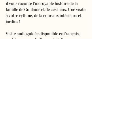
il vous raconte l’incroyable histoire de la 
famille de Goulaine et de ces lieux. Une visite 
à votre rythme, de la cour aux intérieurs et 
jardins !
Visite audioguidée disponible en français, 
anglais, espagnol, allemand, italien, 
néerlandais, russe, chinois et japonais.
Tarifs 
- Adultes : 10€50
- Enfants de 5 à 16 ans : 5€50
- Réduits (étudiants, demandeurs d'emplois) 
: 7€50