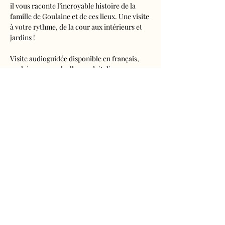
il vous raconte l’incroyable histoire de la 
famille de Goulaine et de ces lieux. Une visite 
à votre rythme, de la cour aux intérieurs et 
jardins !
Visite audioguidée disponible en français, 
anglais, espagnol, allemand, italien, 
néerlandais, russe, chinois et japonais.
Tarifs 
- Adultes : 10€50
- Enfants de 5 à 16 ans : 5€50
- Réduits (étudiants, demandeurs d'emplois) 
: 7€50