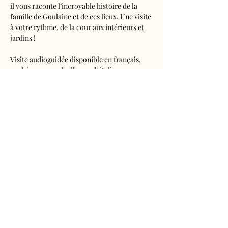
il vous raconte l’incroyable histoire de la 
famille de Goulaine et de ces lieux. Une visite 
à votre rythme, de la cour aux intérieurs et 
jardins !
Visite audioguidée disponible en français, 
anglais, espagnol, allemand, italien, 
néerlandais, russe, chinois et japonais.
Tarifs 
- Adultes : 10€50
- Enfants de 5 à 16 ans : 5€50
- Réduits (étudiants, demandeurs d'emplois) 
: 7€50