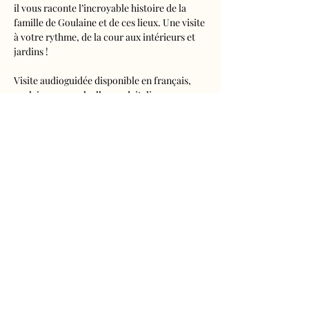
il vous raconte l’incroyable histoire de la 
famille de Goulaine et de ces lieux. Une visite 
à votre rythme, de la cour aux intérieurs et 
jardins !
Visite audioguidée disponible en français, 
anglais, espagnol, allemand, italien, 
néerlandais, russe, chinois et japonais.
Tarifs 
- Adultes : 10€50
- Enfants de 5 à 16 ans : 5€50
- Réduits (étudiants, demandeurs d'emplois) 
: 7€50