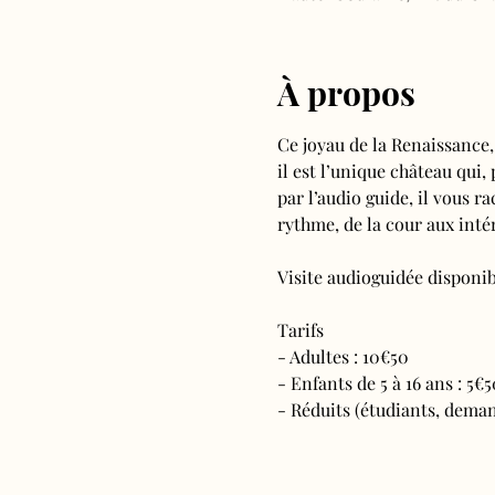
À propos
Ce joyau de la Renaissance,
il est l’unique château qui,
par l’audio guide, il vous ra
rythme, de la cour aux intér
Visite audioguidée disponibl
Tarifs 
- Adultes : 10€50
- Enfants de 5 à 16 ans : 5€5
- Réduits (étudiants, deman