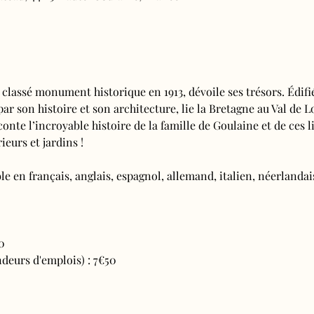
 classé monument historique en 1913, dévoile ses trésors. Édifi
 par son histoire et son architecture, lie la Bretagne au Val de L
conte l’incroyable histoire de la famille de Goulaine et de ces l
ieurs et jardins !
e en français, anglais, espagnol, allemand, italien, néerlandais
0
deurs d'emplois) : 7€50