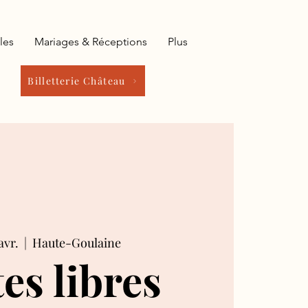
les
Mariages & Réceptions
Plus
Billetterie Château
avr.
  |  
Haute-Goulaine
tes libres