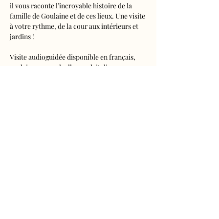
il vous raconte l’incroyable histoire de la 
famille de Goulaine et de ces lieux. Une visite 
à votre rythme, de la cour aux intérieurs et 
jardins !
Visite audioguidée disponible en français, 
anglais, espagnol, allemand, italien, 
néerlandais, russe, chinois et japonais.
Tarifs 
- Adultes : 10€50
- Enfants de 5 à 16 ans : 5€50
- Réduits (étudiants, demandeurs d'emplois) 
: 7€50