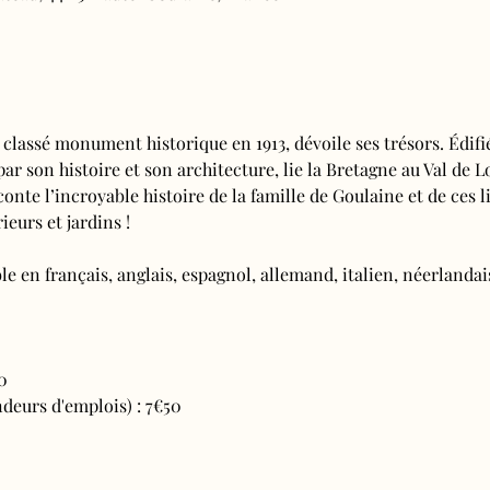
 classé monument historique en 1913, dévoile ses trésors. Édifi
 par son histoire et son architecture, lie la Bretagne au Val de L
conte l’incroyable histoire de la famille de Goulaine et de ces l
ieurs et jardins !
e en français, anglais, espagnol, allemand, italien, néerlandais
0
deurs d'emplois) : 7€50