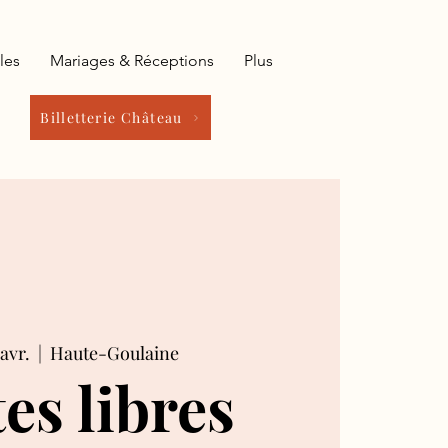
les
Mariages & Réceptions
Plus
Billetterie Château
avr.
  |  
Haute-Goulaine
tes libres