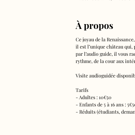
À propos
Ce joyau de la Renaissance,
il est l’unique château qui,
par l’audio guide, il vous ra
rythme, de la cour aux intér
Visite audioguidée disponibl
Tarifs 
- Adultes : 10€50
- Enfants de 5 à 16 ans : 5€5
- Réduits (étudiants, deman