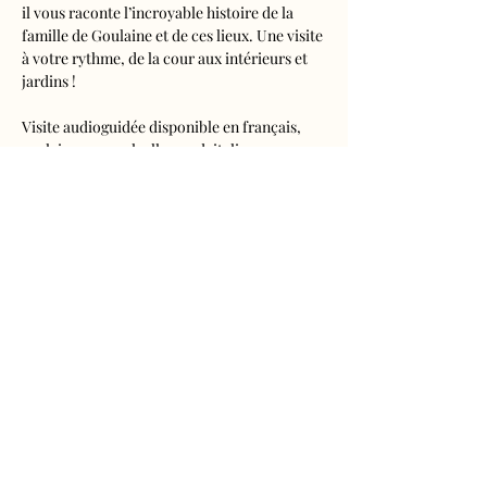
il vous raconte l’incroyable histoire de la 
famille de Goulaine et de ces lieux. Une visite 
à votre rythme, de la cour aux intérieurs et 
jardins !
Visite audioguidée disponible en français, 
anglais, espagnol, allemand, italien, 
néerlandais, russe, chinois et japonais.
Tarifs 
- Adultes : 10€50
- Enfants de 5 à 16 ans : 5€50
- Réduits (étudiants, demandeurs d'emplois) 
: 7€50