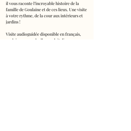
il vous raconte l’incroyable histoire de la 
famille de Goulaine et de ces lieux. Une visite 
à votre rythme, de la cour aux intérieurs et 
jardins !
Visite audioguidée disponible en français, 
anglais, espagnol, allemand, italien, 
néerlandais, russe, chinois et japonais.
Tarifs 
- Adultes : 10€50
- Enfants de 5 à 16 ans : 5€50
- Réduits (étudiants, demandeurs d'emplois) 
: 7€50