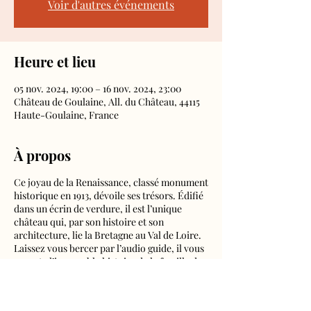
Voir d'autres événements
Heure et lieu
05 nov. 2024, 19:00 – 16 nov. 2024, 23:00
Château de Goulaine, All. du Château, 44115
Haute-Goulaine, France
À propos
Ce joyau de la Renaissance, classé monument
historique en 1913, dévoile ses trésors. Édifié
dans un écrin de verdure, il est l’unique
château qui, par son histoire et son
architecture, lie la Bretagne au Val de Loire.
Laissez vous bercer par l’audio guide, il vous
raconte l’incroyable histoire de la famille de
Goulaine et de ces lieux. Une visite à votre
rythme, de la cour aux intérieurs et jardins !