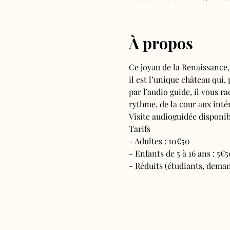
À propos
Ce joyau de la Renaissance,
il est l’unique château qui,
par l’audio guide, il vous ra
rythme, de la cour aux intér
Visite audioguidée disponibl
Tarifs 
- Adultes : 10€50
- Enfants de 5 à 16 ans : 5€5
- Réduits (étudiants, deman