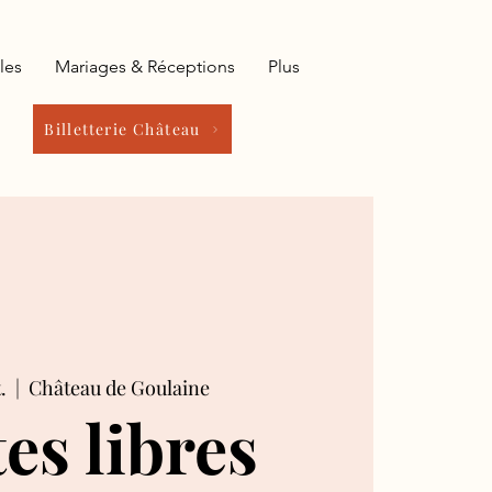
les
Mariages & Réceptions
Plus
Billetterie Château
.
  |  
Château de Goulaine
tes libres