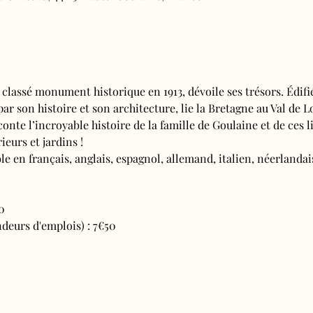
 classé monument historique en 1913, dévoile ses trésors. Édifi
 par son histoire et son architecture, lie la Bretagne au Val de L
conte l’incroyable histoire de la famille de Goulaine et de ces l
ieurs et jardins !
e en français, anglais, espagnol, allemand, italien, néerlandais
0
deurs d'emplois) : 7€50