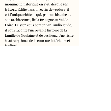
monument historique en 1913, dévoile ses 
trésors. Édifié dans un écrin de verdure, il 
est l’unique château qui, par son histoire et 
son architecture, lie la Bretagne au Val de 
Loire. Laissez vous bercer par l’audio guide, 
il vous raconte l’incroyable histoire de la 
famille de Goulaine et de ces lieux. Une visite 
à votre rythme, de la cour aux intérieurs et 
jardins !
Visite audioguidée disponible en français, 
anglais, espagnol, allemand, italien, 
néerlandais, russe, chinois et japonais.
Tarifs 
- Adultes : 10€50
- Enfants de 5 à 16 ans : 5€50
- Réduits (étudiants, demandeurs d'emplois) 
: 7€50