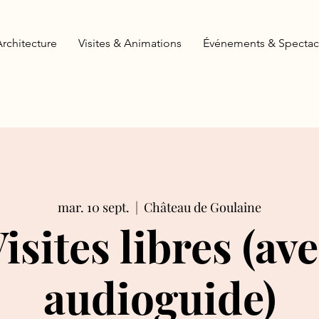
Architecture
Visites & Animations
Événements & Spectac
mar. 10 sept.
  |  
Château de Goulaine
isites libres (av
audioguide)