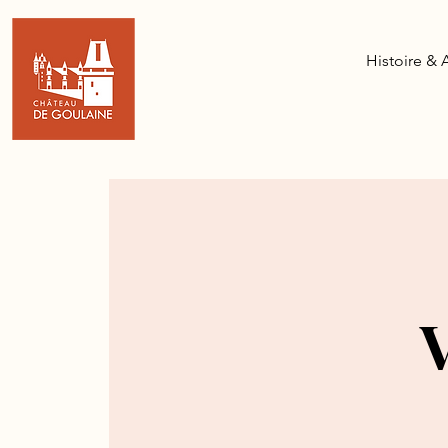
Histoire & 
V