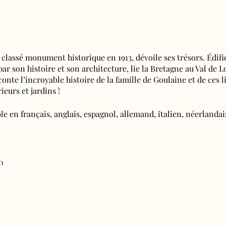
 classé monument historique en 1913, dévoile ses trésors. Édifi
 par son histoire et son architecture, lie la Bretagne au Val de L
aconte l’incroyable histoire de la famille de Goulaine et de ces l
ieurs et jardins !
e en français, anglais, espagnol, allemand, italien, néerlandais
0
deurs d'emplois) : 7€50