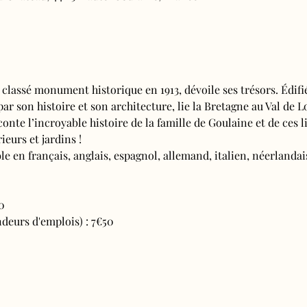
 classé monument historique en 1913, dévoile ses trésors. Édifi
 par son histoire et son architecture, lie la Bretagne au Val de L
conte l’incroyable histoire de la famille de Goulaine et de ces l
ieurs et jardins !
e en français, anglais, espagnol, allemand, italien, néerlandais
0
deurs d'emplois) : 7€50