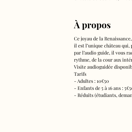
À propos
Ce joyau de la Renaissance,
il est l’unique château qui,
par l’audio guide, il vous ra
rythme, de la cour aux intér
Visite audioguidée disponibl
Tarifs 
- Adultes : 10€50
- Enfants de 5 à 16 ans : 5€5
- Réduits (étudiants, deman