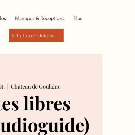
les
Mariages & Réceptions
Plus
Billetterie Château
pt.
  |  
Château de Goulaine
tes libres
audioguide)