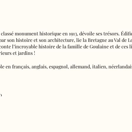
 classé monument historique en 1913, dévoile ses trésors. Édifi
 par son histoire et son architecture, lie la Bretagne au Val de L
aconte l’incroyable histoire de la famille de Goulaine et de ces l
ieurs et jardins !
e en français, anglais, espagnol, allemand, italien, néerlandais
0
deurs d'emplois) : 7€50