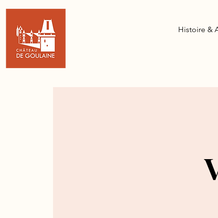
Histoire & 
V