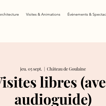
Architecture
Visites & Animations
Événements & Spectac
jeu. 05 sept.
  |  
Château de Goulaine
isites libres (av
audioguide)