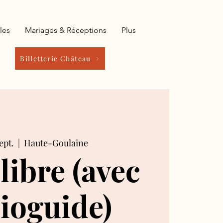
les
Mariages & Réceptions
Plus
Billetterie Château
sept.
  |  
Haute-Goulaine
 libre (avec
ioguide)