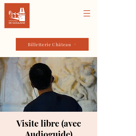
Billetterie Château
Visite libre (avec
Audioguide)