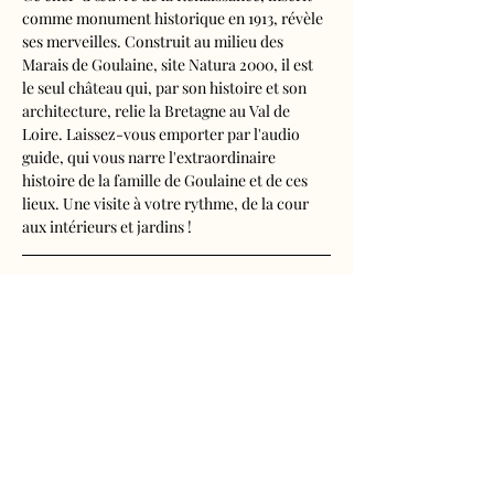
comme monument historique en 1913, révèle 
ses merveilles. Construit au milieu des 
Marais de Goulaine, site Natura 2000, il est 
le seul château qui, par son histoire et son 
architecture, relie la Bretagne au Val de 
Loire. Laissez-vous emporter par l'audio 
guide, qui vous narre l'extraordinaire 
histoire de la famille de Goulaine et de ces 
lieux. Une visite à votre rythme, de la cour 
aux intérieurs et jardins !
Visite audioguidée disponible en français, 
anglais, espagnol, allemand, italien, 
néerlandais, russe, chinois et japonais.
Tarifs 
- Adultes : 11€
Afficher plus