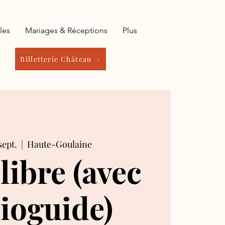
les
Mariages & Réceptions
Plus
Billetterie Château
sept.
  |  
Haute-Goulaine
 libre (avec
ioguide)