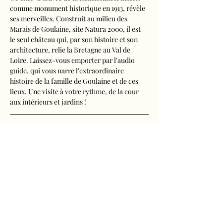
comme monument historique en 1913, révèle 
ses merveilles. Construit au milieu des 
Marais de Goulaine, site Natura 2000, il est 
le seul château qui, par son histoire et son 
architecture, relie la Bretagne au Val de 
Loire. Laissez-vous emporter par l'audio 
guide, qui vous narre l'extraordinaire 
histoire de la famille de Goulaine et de ces 
lieux. Une visite à votre rythme, de la cour 
aux intérieurs et jardins !
Visite audioguidée disponible en français, 
anglais, espagnol, allemand, italien, 
néerlandais, russe, chinois et japonais.
Tarifs 
- Adultes : 11€
Afficher plus