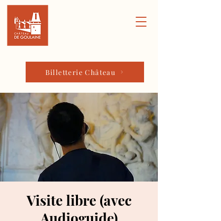
Billetterie Château
Visite libre (avec
Audioguide)