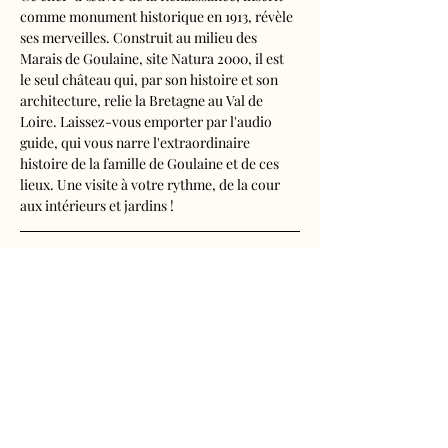
comme monument historique en 1913, révèle 
ses merveilles. Construit au milieu des 
Marais de Goulaine, site Natura 2000, il est 
le seul château qui, par son histoire et son 
architecture, relie la Bretagne au Val de 
Loire. Laissez-vous emporter par l'audio 
guide, qui vous narre l'extraordinaire 
histoire de la famille de Goulaine et de ces 
lieux. Une visite à votre rythme, de la cour 
aux intérieurs et jardins !
Visite audioguidée disponible en français, 
anglais, espagnol, allemand, italien, 
néerlandais, russe, chinois et japonais.
Tarifs 
- Adultes : 11€
Afficher plus