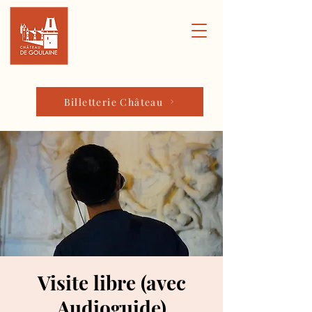
Billetterie Château
Visite libre (avec
Audioguide)