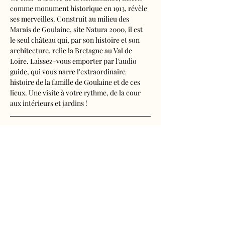
comme monument historique en 1913, révèle 
ses merveilles. Construit au milieu des 
Marais de Goulaine, site Natura 2000, il est 
le seul château qui, par son histoire et son 
architecture, relie la Bretagne au Val de 
Loire. Laissez-vous emporter par l'audio 
guide, qui vous narre l'extraordinaire 
histoire de la famille de Goulaine et de ces 
lieux. Une visite à votre rythme, de la cour 
aux intérieurs et jardins !
Visite audioguidée disponible en français, 
anglais, espagnol, allemand, italien, 
néerlandais, russe, chinois et japonais.
Tarifs 
- Adultes : 11€
Afficher plus