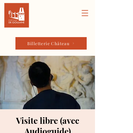
Billetterie Château
Visite libre (avec
Audioguide)