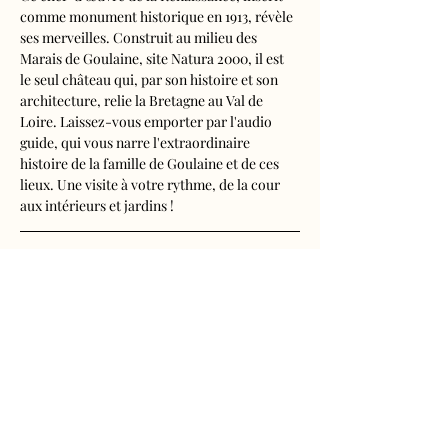
comme monument historique en 1913, révèle 
ses merveilles. Construit au milieu des 
Marais de Goulaine, site Natura 2000, il est 
le seul château qui, par son histoire et son 
architecture, relie la Bretagne au Val de 
Loire. Laissez-vous emporter par l'audio 
guide, qui vous narre l'extraordinaire 
histoire de la famille de Goulaine et de ces 
lieux. Une visite à votre rythme, de la cour 
aux intérieurs et jardins !
Visite audioguidée disponible en français, 
anglais, espagnol, allemand, italien, 
néerlandais, russe, chinois et japonais.
Tarifs 
- Adultes : 11€
Afficher plus