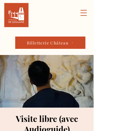
Billetterie Château
Visite libre (avec
Audioguide)