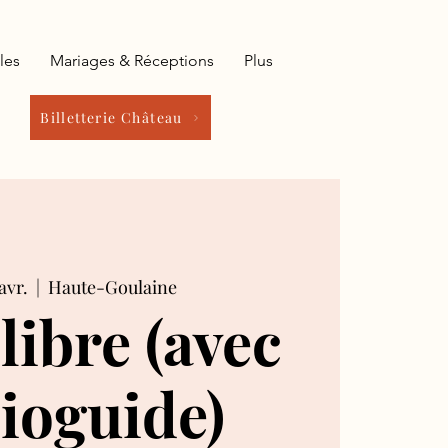
les
Mariages & Réceptions
Plus
Billetterie Château
avr.
  |  
Haute-Goulaine
 libre (avec
ioguide)