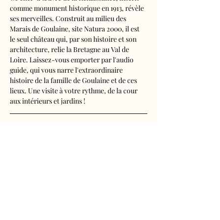
comme monument historique en 1913, révèle 
ses merveilles. Construit au milieu des 
Marais de Goulaine, site Natura 2000, il est 
le seul château qui, par son histoire et son 
architecture, relie la Bretagne au Val de 
Loire. Laissez-vous emporter par l'audio 
guide, qui vous narre l'extraordinaire 
histoire de la famille de Goulaine et de ces 
lieux. Une visite à votre rythme, de la cour 
aux intérieurs et jardins !
Visite audioguidée disponible en français, 
anglais, espagnol, allemand, italien, 
néerlandais, russe, chinois et japonais.
Tarifs 
- Adultes : 11€
Afficher plus