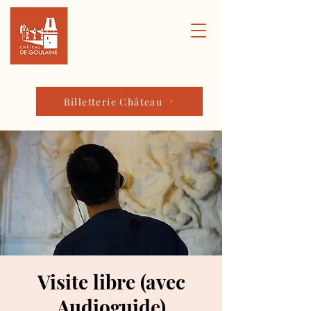
Billetterie Château
Visite libre (avec
Audioguide)