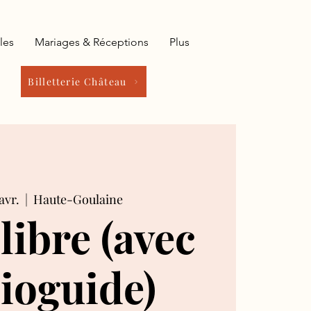
les
Mariages & Réceptions
Plus
Billetterie Château
avr.
  |  
Haute-Goulaine
 libre (avec
ioguide)