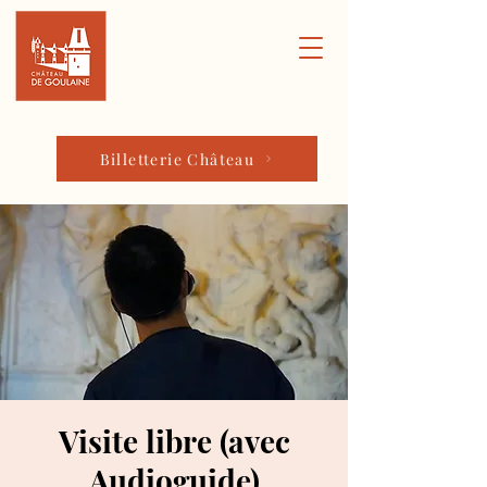
Billetterie Château
Visite libre (avec
Audioguide)