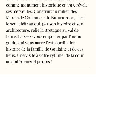
comme monument historique en 1913, révèle 
ses merveilles. Construit au milieu des 
Marais de Goulaine, site Natura 2000, il est 
le seul château qui, par son histoire et son 
architecture, relie la Bretagne au Val de 
Loire. Laissez-vous emporter par l'audio 
guide, qui vous narre l'extraordinaire 
histoire de la famille de Goulaine et de ces 
lieux. Une visite à votre rythme, de la cour 
aux intérieurs et jardins !
Visite audioguidée disponible en français, 
anglais, espagnol, allemand, italien, 
néerlandais, russe, chinois et japonais.
Tarifs 
- Adultes : 11€
Afficher plus