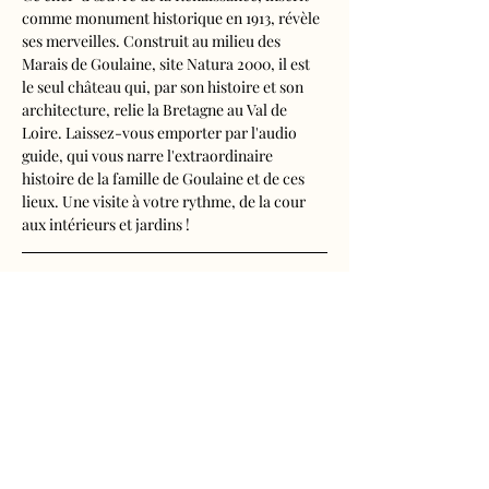
comme monument historique en 1913, révèle 
ses merveilles. Construit au milieu des 
Marais de Goulaine, site Natura 2000, il est 
le seul château qui, par son histoire et son 
architecture, relie la Bretagne au Val de 
Loire. Laissez-vous emporter par l'audio 
guide, qui vous narre l'extraordinaire 
histoire de la famille de Goulaine et de ces 
lieux. Une visite à votre rythme, de la cour 
aux intérieurs et jardins !
Visite audioguidée disponible en français, 
anglais, espagnol, allemand, italien, 
néerlandais, russe, chinois et japonais.
Tarifs 
- Adultes : 11€
Afficher plus