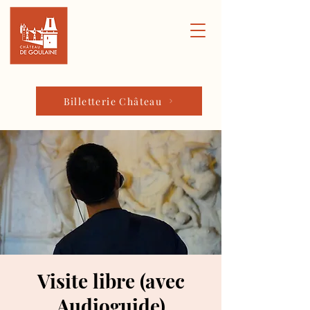
Billetterie Château
Visite libre (avec
Audioguide)