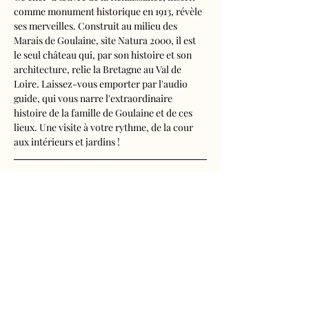
comme monument historique en 1913, révèle 
ses merveilles. Construit au milieu des 
Marais de Goulaine, site Natura 2000, il est 
le seul château qui, par son histoire et son 
architecture, relie la Bretagne au Val de 
Loire. Laissez-vous emporter par l'audio 
guide, qui vous narre l'extraordinaire 
histoire de la famille de Goulaine et de ces 
lieux. Une visite à votre rythme, de la cour 
aux intérieurs et jardins !
Visite audioguidée disponible en français, 
anglais, espagnol, allemand, italien, 
néerlandais, russe, chinois et japonais.
Tarifs 
- Adultes : 11€
Afficher plus