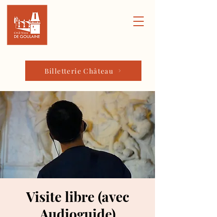
Billetterie Château
Visite libre (avec
Audioguide)