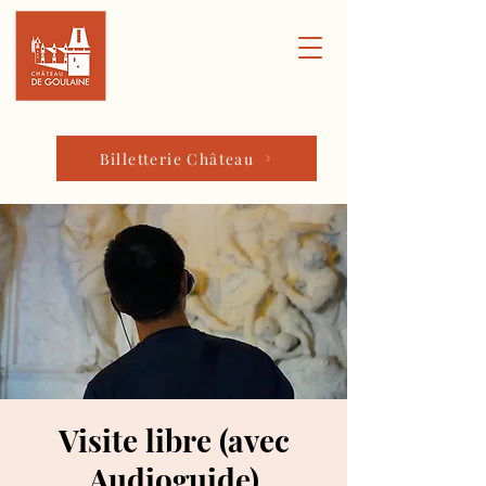
Billetterie Château
Visite libre (avec
Audioguide)