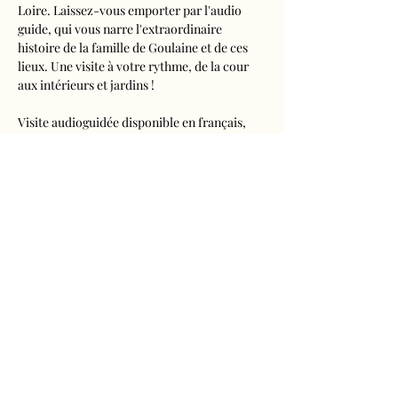
Loire. Laissez-vous emporter par l'audio 
guide, qui vous narre l'extraordinaire 
histoire de la famille de Goulaine et de ces 
lieux. Une visite à votre rythme, de la cour 
aux intérieurs et jardins !
Visite audioguidée disponible en français, 
anglais, espagnol, allemand, italien, 
néerlandais, russe, chinois et japonais.
Tarifs 
- Adultes : 10€50
- Enfants de 5 à 16 ans : 5€50
- Réduits (étudiants, demandeurs d'emplois) 
: 7€50