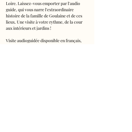
Loire. Laissez-vous emporter par l'audio 
guide, qui vous narre l'extraordinaire 
histoire de la famille de Goulaine et de ces 
lieux. Une visite à votre rythme, de la cour 
aux intérieurs et jardins !
Visite audioguidée disponible en français, 
anglais, espagnol, allemand, italien, 
néerlandais, russe, chinois et japonais.
Tarifs 
- Adultes : 10€50
- Enfants de 5 à 16 ans : 5€50
- Réduits (étudiants, demandeurs d'emplois) 
: 7€50