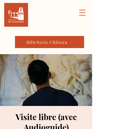
Billetterie Château
Visite libre (avec
Audioguide)