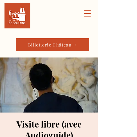
Billetterie Château
Visite libre (avec
Audioguide)