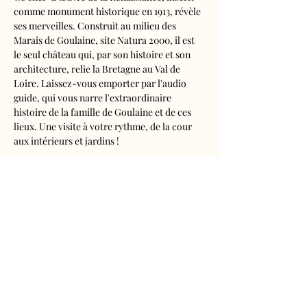
comme monument historique en 1913, révèle 
ses merveilles. Construit au milieu des 
Marais de Goulaine, site Natura 2000, il est 
le seul château qui, par son histoire et son 
architecture, relie la Bretagne au Val de 
Loire. Laissez-vous emporter par l'audio 
guide, qui vous narre l'extraordinaire 
histoire de la famille de Goulaine et de ces 
lieux. Une visite à votre rythme, de la cour 
aux intérieurs et jardins !
Visite audioguidée disponible en français, 
anglais, espagnol, allemand, italien, 
néerlandais, russe, chinois et japonais.
Tarifs 
- Adultes : 10€50
- Enfants de 5 à 16 ans : 5€50
- Réduits (étudiants, demandeurs d'emplois) 
: 7€50