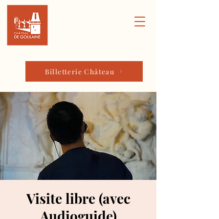
Billetterie Château
Visite libre (avec
Audioguide)