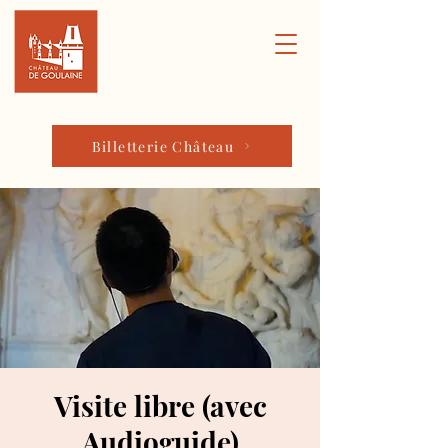
Billetterie Château
Visite libre (avec
Audioguide)