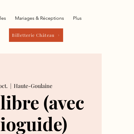
les
Mariages & Réceptions
Plus
Billetterie Château
oct.
  |  
Haute-Goulaine
 libre (avec
ioguide)