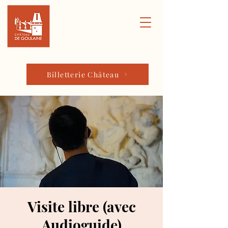
Billetterie Château
Visite libre (avec
Audioguide)