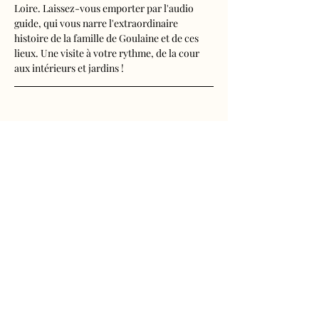
Loire. Laissez-vous emporter par l'audio 
guide, qui vous narre l'extraordinaire 
histoire de la famille de Goulaine et de ces 
lieux. Une visite à votre rythme, de la cour 
aux intérieurs et jardins !
Visite audioguidée disponible en français, 
anglais, espagnol, allemand, italien, 
néerlandais, russe, chinois et japonais.
Tarifs 
- Adultes : 10€50
Afficher plus