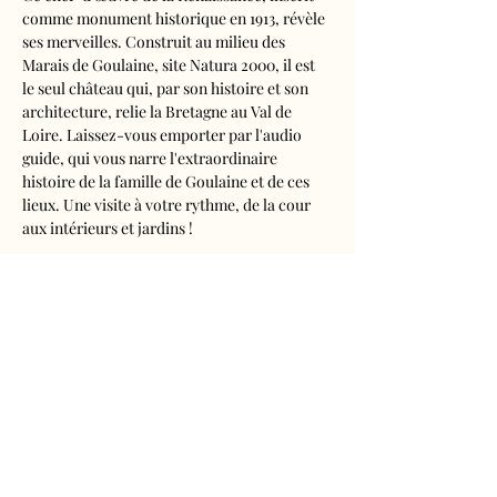
comme monument historique en 1913, révèle 
ses merveilles. Construit au milieu des 
Marais de Goulaine, site Natura 2000, il est 
le seul château qui, par son histoire et son 
architecture, relie la Bretagne au Val de 
Loire. Laissez-vous emporter par l'audio 
guide, qui vous narre l'extraordinaire 
histoire de la famille de Goulaine et de ces 
lieux. Une visite à votre rythme, de la cour 
aux intérieurs et jardins !
Visite audioguidée disponible en français, 
anglais, espagnol, allemand, italien, 
néerlandais, russe, chinois et japonais.
Tarifs 
- Adultes : 10€50
- Enfants de 5 à 16 ans : 5€50
- Réduits (étudiants, demandeurs d'emplois) 
: 7€50