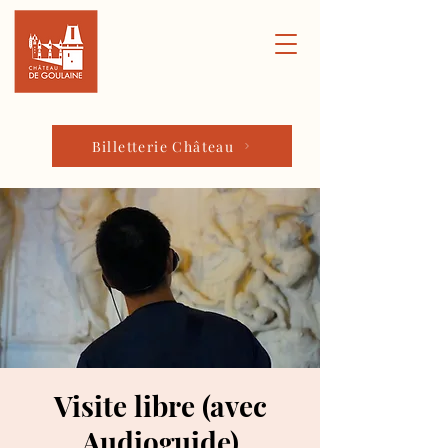
Billetterie Château
Visite libre (avec
Audioguide)